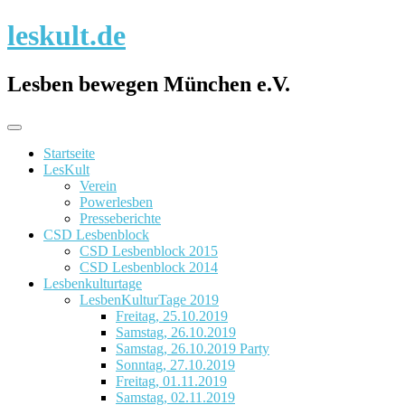
Skip
leskult.de
to
content
Lesben bewegen München e.V.
Startseite
LesKult
Verein
Powerlesben
Presseberichte
CSD Lesbenblock
CSD Lesbenblock 2015
CSD Lesbenblock 2014
Lesbenkulturtage
LesbenKulturTage 2019
Freitag, 25.10.2019
Samstag, 26.10.2019
Samstag, 26.10.2019 Party
Sonntag, 27.10.2019
Freitag, 01.11.2019
Samstag, 02.11.2019