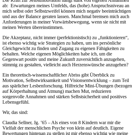
Die Kraft zur Selbstmotivation hängt stark von eigenen Annahmen
ab: Erwartungen meines Umfelds, das (hohe) Anspruchsniveau an
mich selbst oder Selbstzweifel können mich negativ beeinträchtigen
und aus der Balance geraten lassen. Manchmal bremsen mich auch
Anforderungen in meiner Vorwärtsbewegung, wenn sie nicht mit
meinen Werten übereinstimmen.
Die Akzeptanz, nicht immer (perfektionistisch) zu „funktionieren“,
ist ebenso wichtig wie Strategien zu haben, um ins persönliche
Gleichgewicht zu finden und Zugang zu eigenen Fähigkeiten zu
behalten. Welche eigenen Möglichkeiten habe ich, um die
Gegenwart positiv und meine Zukunft zuversichtlich anzugehen,
stimmig zu gestalten, vielleicht auch Herzenswünsche anzugehen?
Ein theoretisch-wissenschaftlicher Abriss gibt Überblick zu
Motivation, Selbstwirksamkeit und Visionsentwicklung – zum Teil
aus spärlicher Lesbenforschung. Hilfreiche Mini-Übungen (bezogen
auf Körperhaltung und Atmung) machen Mut, reduzieren
sorgenvolle Annahmen und stärken Selbstsicherheit und positives
Lebensgefühl.
Wir, das sind:
Claudia Sellner, Jg. ’65 – Als eines von 8 Kindern war mir die
Vielfalt der menschlichen Psyche von klein auf deutlich. Eigene
Bewertungen hintenan zu stellen ist mir ebenso wichtig wie meine