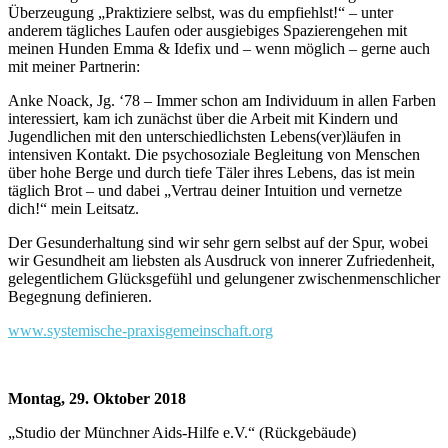
Überzeugung „Praktiziere selbst, was du empfiehlst!“ – unter
anderem tägliches Laufen oder ausgiebiges Spazierengehen mit
meinen Hunden Emma & Idefix und – wenn möglich – gerne auch
mit meiner Partnerin:
Anke Noack, Jg. ‘78 – Immer schon am Individuum in allen Farben
interessiert, kam ich zunächst über die Arbeit mit Kindern und
Jugendlichen mit den unterschiedlichsten Lebens(ver)läufen in
intensiven Kontakt. Die psychosoziale Begleitung von Menschen
über hohe Berge und durch tiefe Täler ihres Lebens, das ist mein
täglich Brot – und dabei „Vertrau deiner Intuition und vernetze
dich!“ mein Leitsatz.
Der Gesunderhaltung sind wir sehr gern selbst auf der Spur, wobei
wir Gesundheit am liebsten als Ausdruck von innerer Zufriedenheit,
gelegentlichem Glücksgefühl und gelungener zwischenmenschlicher
Begegnung definieren.
www.systemische-praxisgemeinschaft.org
Montag, 29. Oktober 2018
„Studio der Münchner Aids-Hilfe e.V.“ (Rückgebäude)