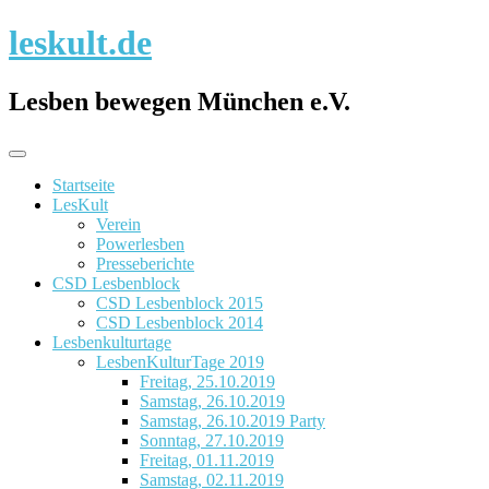
Skip
leskult.de
to
content
Lesben bewegen München e.V.
Startseite
LesKult
Verein
Powerlesben
Presseberichte
CSD Lesbenblock
CSD Lesbenblock 2015
CSD Lesbenblock 2014
Lesbenkulturtage
LesbenKulturTage 2019
Freitag, 25.10.2019
Samstag, 26.10.2019
Samstag, 26.10.2019 Party
Sonntag, 27.10.2019
Freitag, 01.11.2019
Samstag, 02.11.2019