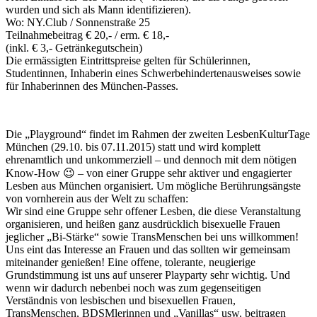
wurden und sich als Mann identifizieren).
Wo: NY.Club / Sonnenstraße 25
Teilnahmebeitrag € 20,- / erm. € 18,-
(inkl. € 3,- Getränkegutschein)
Die ermässigten Eintrittspreise gelten für Schülerinnen,
Studentinnen, Inhaberin eines Schwerbehindertenausweises sowie
für Inhaberinnen des München-Passes.
Die „Playground“ findet im Rahmen der zweiten LesbenKulturTage
München (29.10. bis 07.11.2015) statt und wird komplett
ehrenamtlich und unkommerziell – und dennoch mit dem nötigen
Know-How
😉
– von einer Gruppe sehr aktiver und engagierter
Lesben aus München organisiert. Um mögliche Berührungsängste
von vornherein aus der Welt zu schaffen:
Wir sind eine Gruppe sehr offener Lesben, die diese Veranstaltung
organisieren, und heißen ganz ausdrücklich bisexuelle Frauen
jeglicher „Bi-Stärke“ sowie TransMenschen bei uns willkommen!
Uns eint das Interesse an Frauen und das sollten wir gemeinsam
miteinander genießen! Eine offene, tolerante, neugierige
Grundstimmung ist uns auf unserer Playparty sehr wichtig. Und
wenn wir dadurch nebenbei noch was zum gegenseitigen
Verständnis von lesbischen und bisexuellen Frauen,
TransMenschen, BDSMlerinnen und „Vanillas“ usw. beitragen