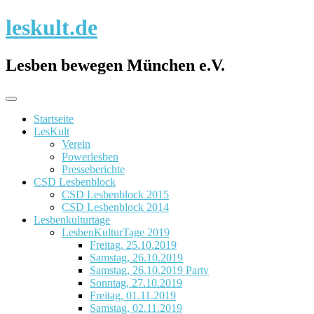
Skip
leskult.de
to
content
Lesben bewegen München e.V.
Startseite
LesKult
Verein
Powerlesben
Presseberichte
CSD Lesbenblock
CSD Lesbenblock 2015
CSD Lesbenblock 2014
Lesbenkulturtage
LesbenKulturTage 2019
Freitag, 25.10.2019
Samstag, 26.10.2019
Samstag, 26.10.2019 Party
Sonntag, 27.10.2019
Freitag, 01.11.2019
Samstag, 02.11.2019