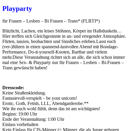
Playparty
für Frauen – Lesben – Bi Frauen – Trans* (FLBTI*)
Blitzlicht, Lachen, ein leises Stöhnen, Körper im Halbdunkeln…
Hier treffen sich Gleichgesinnte in an- und erregender Atmosphäre.
Flirten, tanzen, beobachten und Sinnliches erleben.Lasst euch
(ver-)führen in einen spannend-lustvollen Abend mit Bondage-
Performance, Do-it-yourself-Knoten, Bartbar und vielem
mehr.Diese Veranstaltung richtet sich an alle, die sich schon immer
mal eine Sex- & Playparty nur für Frauen – Lesben – Bi-Frauen –
Trans gewünscht haben!
Dresscode:
Keine Straßenkleidung.
Fantasievoll-verspielt – be your unicorn!
Erotic, Goth, Fetish, LLL, Abendgarderobe.**
Wie ihr euch wohl fühlt, denn das ist am wichtigsten!
Beginn: 19:00 Uhr
Ende der Veranstaltung: 1:00 Uhr
Einlass vorbehalten
Kein Einlass für CIS-Männer (= Männer, die als Junge geboren