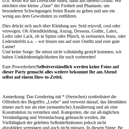
D.h. wenn wir um Dresscode bitten, dann aus diesem Grund: Wir
möchten eine kleine „Oase“ der Freiheit und Phantasie, um
besonderen Schwingungen freien Raum zu geben und uns ein
wenig aus dem Gewohnten zu entführen.
Dies drückt sich auch über Kleidung aus: Seid reizvoll, cool oder
verwegen. Ob Abendkleidung, Anzug, Dessous, Gothic, Latex,
Leder oder Lack, ob in Spitze oder Plüsch, in zerissenen Jeans, oder
Lederstiefeln u.a. – wir freuen uns auf eure Outfits und eure gute
Laune!
Und keine Sorge: Ihr müsst nicht vollständig gestylt kommen, wir
haben Umkleidemöglichkeiten für euch vorbereitet!
Eure Powerlesben!
Selbstverständlich werden keine Fotos auf
dieser Party gemacht alles weitere bekommt Ihr am Abend
selbst auf einem How-to-Zettel.
Anmerkung: Das Gendering mit * (Sternchen) symbolisiert die
Offenheit des Begriffes „Lesbe“ und verweist darauf, das Identitäten
immer auch nur als eine (semantische) Annäherung und als eine
Konstruktion zu verstehen sind. Kategorien, die zur all-täglichen
Verständigung und Vereinfachung gebraucht werden, die
Vielfältigkeit der gelebten Selbstdefinitionen jedoch nicht
abzubilden vermögen und auch nicht müssen. In diesem Sinne: Be